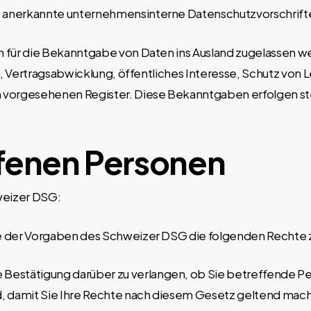
 anerkannte unternehmensinterne Datenschutzvorschrift
 für die Bekanntgabe von Daten ins Ausland zugelassen w
n, Vertragsabwicklung, öffentliches Interesse, Schutz von 
vorgesehenen Register. Diese Bekanntgaben erfolgen ste
ffenen Personen
weizer DSG:
e der Vorgaben des Schweizer DSG die folgenden Rechte 
e Bestätigung darüber zu verlangen, ob Sie betreffende P
ind, damit Sie Ihre Rechte nach diesem Gesetz geltend ma