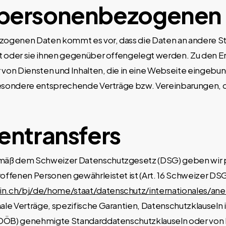
 personenbezogenen
ogenen Daten kommt es vor, dass die Daten an andere Ste
t oder sie ihnen gegenüber offengelegt werden. Zu den E
 von Diensten und Inhalten, die in eine Webseite eingebu
besondere entsprechende Verträge bzw. Vereinbarungen, d
tentransfers
mäß dem Schweizer Datenschutzgesetz (DSG) geben wir 
ffenen Personen gewährleistet ist (Art. 16 Schweizer D
in.ch/bj/de/home/staat/datenschutz/internationales/an
e Verträge, spezifische Garantien, Datenschutzklauseln 
EDÖB) genehmigte Standarddatenschutzklauseln oder von