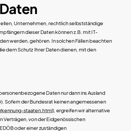
 Daten
llen, Unternehmen, rechtlich selbstständige
mpfängern dieser Daten können z.B. mit IT-
nden werden, gehören. In solchen Fällen beachten
ie dem Schutz Ihrer Daten dienen, mit den
personenbezogene Daten nur dann ins Ausland
SG). Sofern der Bundesrat keinen angemessenen
erkennung-staaten.html
), ergreifen wir alternative
in Verträgen, von der Eidgenössischen
 EDÖB oder einer zuständigen