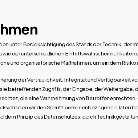
ahmen
ben unter Berücksichtigung des Stands der Technik, der 
wie der unterschiedlichen Eintrittswahrscheinlichkeiten
ische und organisatorische Maßnahmen, um ein dem Risik
ung der Vertraulichkeit, Integrität und Verfügbarkeit vo
sie betreffenden Zugriffs, der Eingabe, der Weitergabe, d
erichtet, die eine Wahrnehmung von Betroffenenrechten, 
cksichtigen wir den Schutz personenbezogener Daten ber
d dem Prinzip des Datenschutzes, durch Technikgestaltun