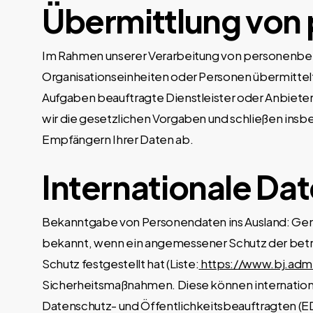
Übermittlung von
Im Rahmen unserer Verarbeitung von personenbez
Organisationseinheiten oder Personen übermittel
Aufgaben beauftragte Dienstleister oder Anbieter
wir die gesetzlichen Vorgaben und schließen ins
Empfängern Ihrer Daten ab.
Internationale Da
Bekanntgabe von Personendaten ins Ausland: Ge
bekannt, wenn ein angemessener Schutz der betro
Schutz festgestellt hat (Liste:
https://www.bj.adm
Sicherheitsmaßnahmen. Diese können international
Datenschutz- und Öffentlichkeitsbeauftragten (