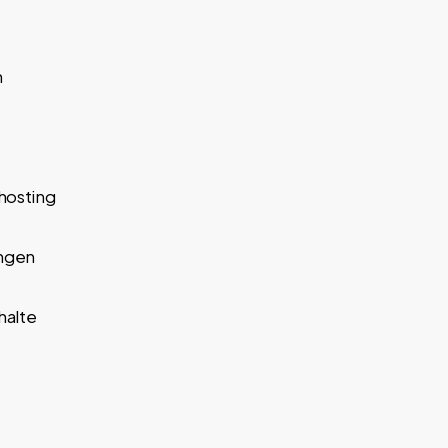
n
hosting
ungen
halte