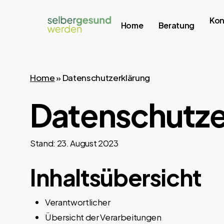
Skip
Kon
to
Home
Beratung
main
content
Home
»
Datenschutzerklärung
Datenschutze
Stand: 23. August 2023
Inhaltsübersicht
Verantwortlicher
Übersicht der Verarbeitungen