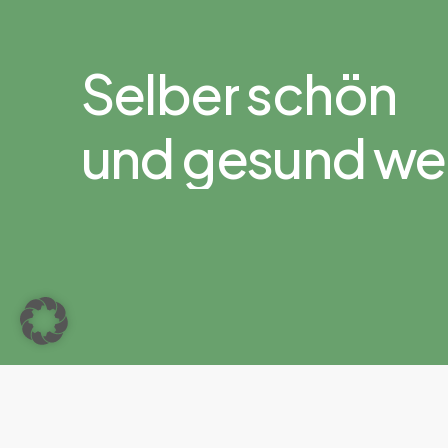
Selber
schön
und gesund
we
U
n
s
e
r
e
S
h
o
p
s