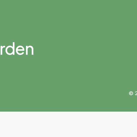
rden
©