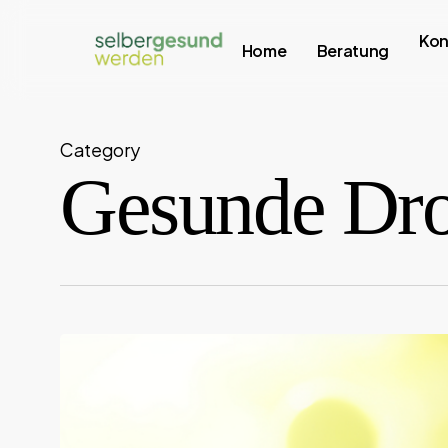
Skip
Kon
to
Home
Beratung
main
content
Category
Gesunde Dr